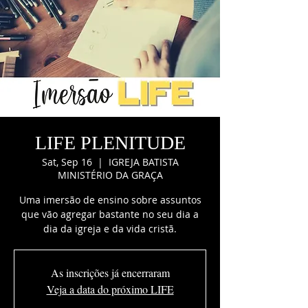
LIFE PLENITUDE
Sat, Sep 16
  |  
IGREJA BATISTA
MINISTÉRIO DA GRAÇA
Uma imersão de ensino sobre assuntos
que vão agregar bastante no seu dia a
dia da igreja e da vida cristã.
As inscrições já encerraram
Veja a data do próximo LIFE