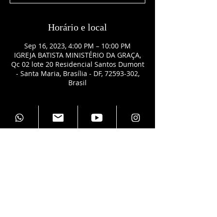
Horário e local
Sep 16, 2023, 4:00 PM – 10:00 PM
IGREJA BATISTA MINISTÉRIO DA GRAÇA,
Qc 02 lote 20 Residencial Santos Dumont
- Santa Maria, Brasília - DF, 72593-302,
Brasil
INGRESSOS
Sale ended
Ticket type
LIFE PLENITUDE
Price
R$0.00